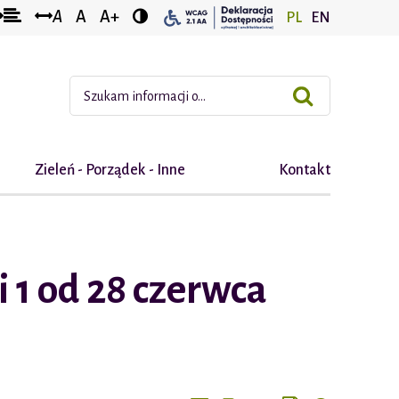
tęp
Odstęp
Odstęp
A
A
A+
PL
EN
dzy
między
między
i
rszami
słowami
literami
Wyszukiwana fraza:
Zieleń - Porządek - Inne
Kontakt
 1 od 28 czerwca