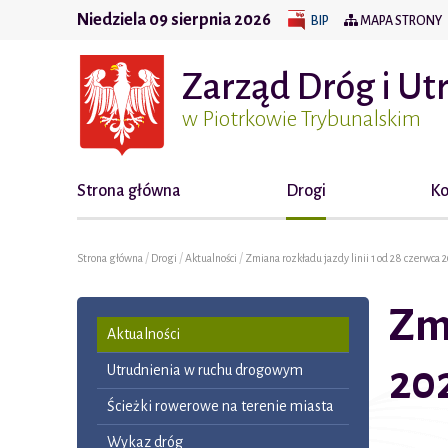
Niedziela 09 sierpnia 2026
BIP
MAPA STRONY
Zarząd Dróg i Ut
w Piotrkowie Trybunalskim
Strona główna
Drogi
Ko
/
/
/
Strona główna
Drogi
Aktualności
Zmiana rozkładu jazdy linii 1 od 28 czerwca 2
Zmi
Aktualności
202
Utrudnienia w ruchu drogowym
Ścieżki rowerowe na terenie miasta
Wykaz dróg