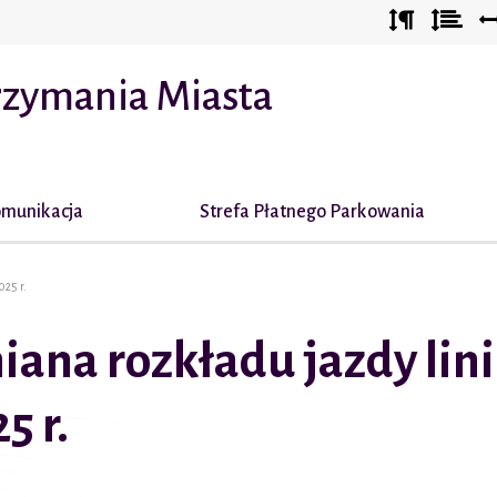
Odstęp
Ods
między
mię
akapitam
wie
rzymania Miasta
munikacja
Strefa Płatnego Parkowania
025 r.
ana rozkładu jazdy linii
5 r.