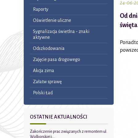
24-06-2
Raporty
Od dn
Oświetlenie uliczne
święta
Sygnalizacja świetlna - znaki
aktywne
Ponadto
Odszkodowania
powszed
Zajęcie pasa drogowego
Akcja zima
Załatw sprawę
Polski Ład
OSTATNIE AKTUALNOŚCI
Zakończenie prac związanych z remontem ul.
Wolborskiej i...